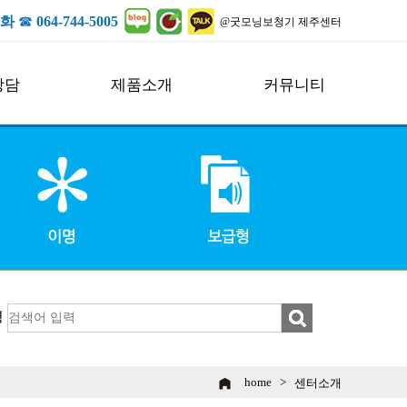
화
☎
064-744-5005
@굿모닝보청기 제주센터
상담
제품소개
커뮤니티
굿모닝보청기 본사소개
공지사항
제품소개
센터소식
악세서리
보도자료
보청기상담신청
안내
명
home >
센터소개