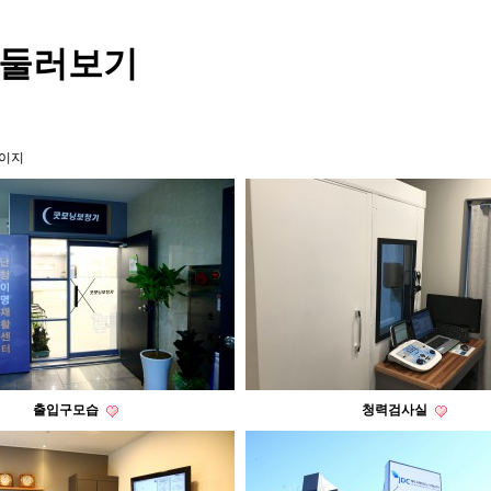
둘러보기
페이지
출입구모습
청력검사실