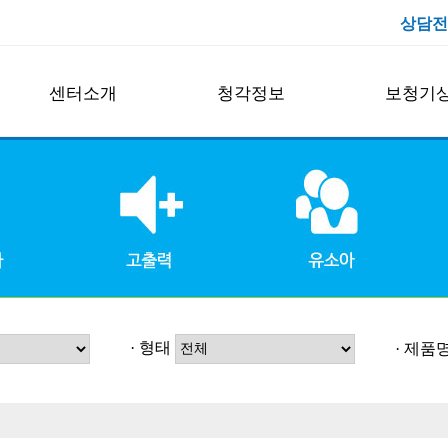
상담전
센터소개
청각정보
보청기
굿모닝보청기 제주센터
보청기란
구매가이드
대표인사말
난청
보청기 상담
연구원 및 스텝
이명
보청기 관리
센터오시는길
만화로보는 보청기상식
보장구 혜택
센터둘러보기
난청 자가진단
청각장애등록
· 형태
· 제품