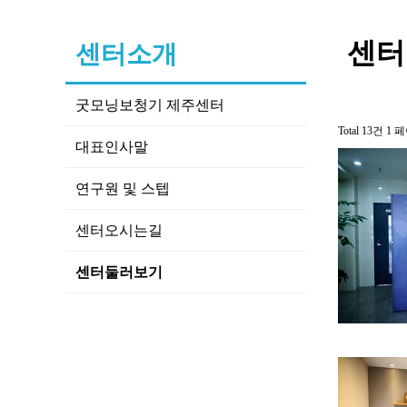
센터
센터소개
굿모닝보청기 제주센터
Total 13건
1 
대표인사말
연구원 및 스텝
센터오시는길
센터둘러보기