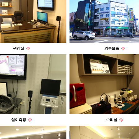
원장실
외부모습
실이측정
수리실