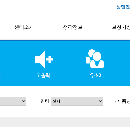
상담전
센터소개
청각정보
보청기
굿모닝보청기 제주센터
보청기란
구매가이드
대표인사말
난청
보청기 상담
연구원 및 스텝
이명
보청기 관리
센터오시는길
만화로보는 보청기상식
보장구 혜택
센터둘러보기
난청 자가진단
청각장애등록
· 형태
· 제품