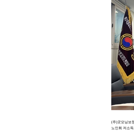
(주)굿모닝보청
노인회 저소득