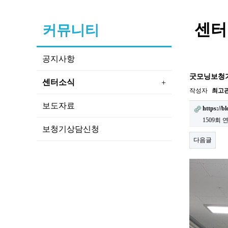
센터
커뮤니티
공지사항
굿모닝보청기
센터소식
+
작성자
최고
보도자료
https://b
1509회 
보청기상담신청
다음글