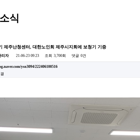
소식
 제주난청센터, 대한노인회 제주시지회에 보청기 기증
관리자
21-06-23 09:23
조회
3,700회
댓글
0건
log.naver.com/ysn3094/222406100516
연결