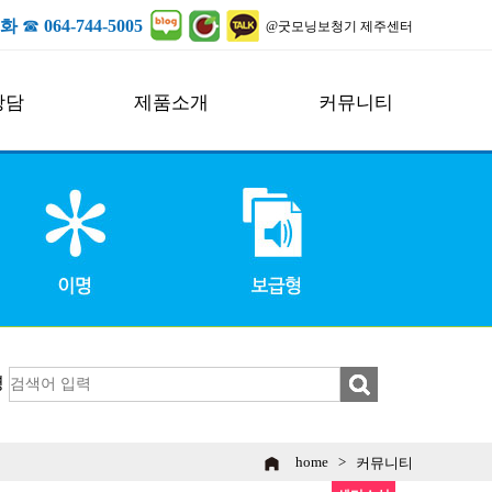
화
☎
064-744-5005
@굿모닝보청기 제주센터
상담
제품소개
커뮤니티
굿모닝보청기 본사소개
공지사항
제품소개
센터소식
악세서리
보도자료
보청기상담신청
안내
명
home >
커뮤니티